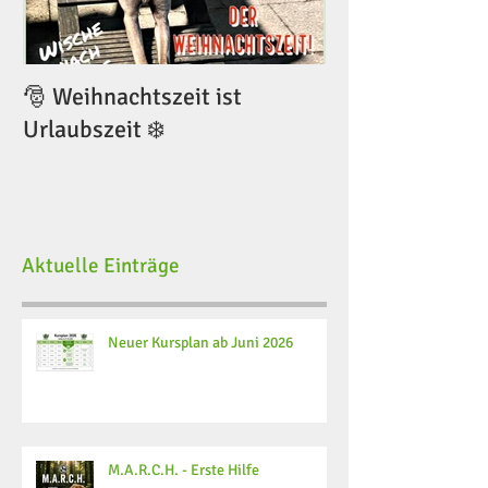
🎅 Weihnachtszeit ist
🎅 Weihnachtsze
Urlaubszeit ❄️
Urlaubszeit ❄️
Aktuelle Einträge
Neuer Kursplan ab Juni 2026
M.A.R.C.H. - Erste Hilfe