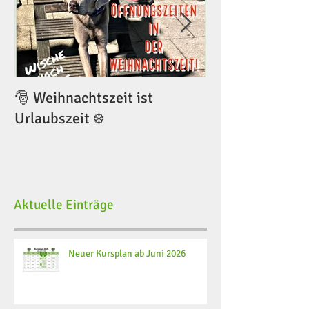
🎅 Weihnachtszeit ist
🎅 Weihnachtsze
Urlaubszeit ❄️
Urlaubszeit ❄️
Aktuelle Einträge
Neuer Kursplan ab Juni 2026