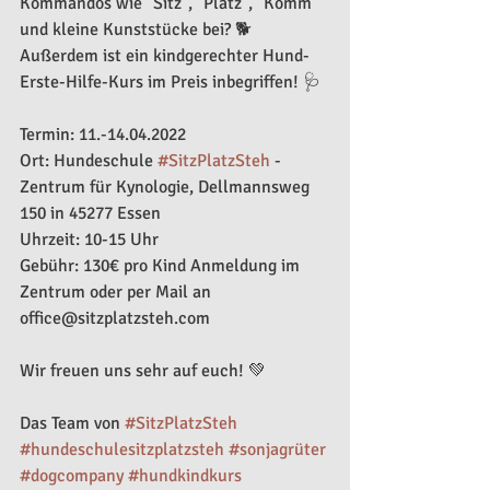
Kommandos wie "Sitz", "Platz", "Komm" 
und kleine Kunststücke bei? 🐕 
Außerdem ist ein kindgerechter Hund-
Erste-Hilfe-Kurs im Preis inbegriffen! 🩺 
Termin: 11.-14.04.2022
Ort: Hundeschule 
#SitzPlatzSteh
 - 
Zentrum für Kynologie, Dellmannsweg 
150 in 45277 Essen 
Uhrzeit: 10-15 Uhr 
Gebühr: 130€ pro Kind Anmeldung im 
Zentrum oder per Mail an 
office@sitzplatzsteh.com 
Wir freuen uns sehr auf euch! 💚 
Das Team von 
#SitzPlatzSteh
#hundeschulesitzplatzsteh
#sonjagrüter
#dogcompany
#hundkindkurs