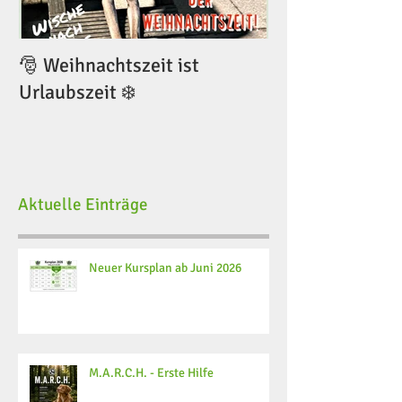
🎅 Weihnachtszeit ist
🎅 Weihnachtsze
Urlaubszeit ❄️
Urlaubszeit ❄️
Aktuelle Einträge
Neuer Kursplan ab Juni 2026
M.A.R.C.H. - Erste Hilfe