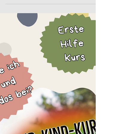
Sommerferien
‼️Achtung, der nächste Termin steht fest‼️
Kinderlachen + Hundeliebe 💚 …bald geht’s
wieder los mit dem Hund-Kind-Kurs in den...