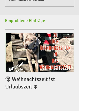
Empfohlene Einträge
🎅 Weihnachtszeit ist
🎅 Weihnachtsze
Urlaubszeit ❄️
Urlaubszeit ❄️