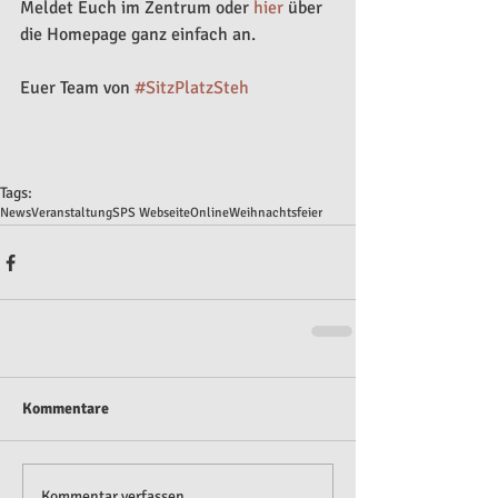
Meldet Euch im Zentrum oder 
hier 
über 
die Homepage ganz einfach an.
Euer Team von 
#SitzPlatzSteh
Tags:
News
Veranstaltung
SPS Webseite
Online
Weihnachtsfeier
Kommentare
Kommentar verfassen...