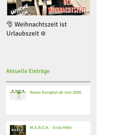
🎅 Weihnachtszeit ist
🎅 Weihnachtsze
Urlaubszeit ❄️
Urlaubszeit ❄️
Aktuelle Einträge
Neuer Kursplan ab Juni 2026
M.A.R.C.H. - Erste Hilfe