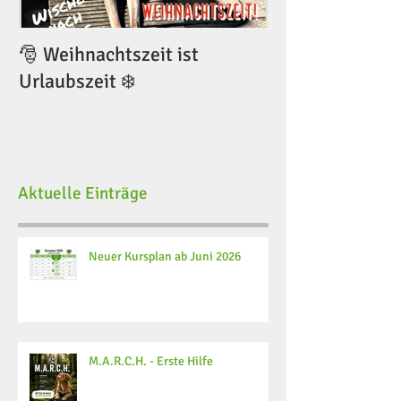
🎅 Weihnachtszeit ist
🎅 Weihnachtsze
Urlaubszeit ❄️
Urlaubszeit ❄️
Aktuelle Einträge
Neuer Kursplan ab Juni 2026
M.A.R.C.H. - Erste Hilfe