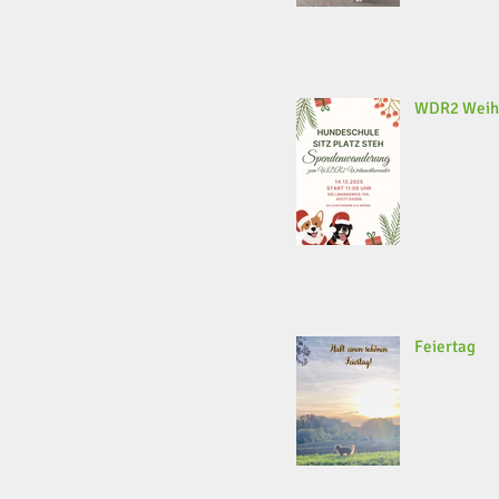
WDR2 Weih
Feiertag