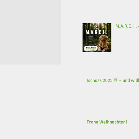
M.A.R.C.H. -
Tschüss 2025 👋 – und wi
Frohe Weihnachten!