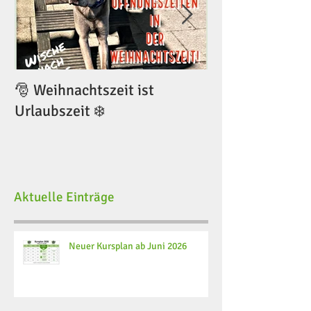
🎅 Weihnachtszeit ist
🎅 Weihnachtsze
Urlaubszeit ❄️
Urlaubszeit ❄️
Aktuelle Einträge
Neuer Kursplan ab Juni 2026