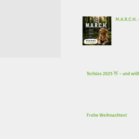
M.A.R.C.H. -
Tschüss 2025 👋 – und wi
Frohe Weihnachten!