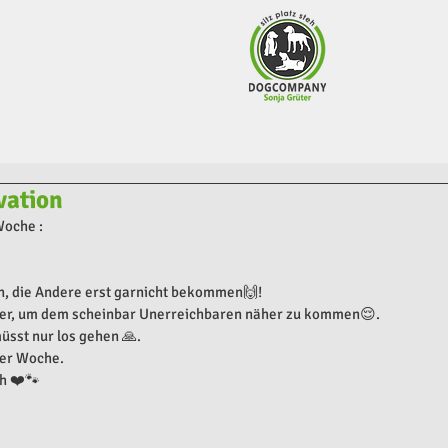
vation
Woche :
n, die Andere erst garnicht bekommen🙌! 
iter, um dem scheinbar Unerreichbaren näher zu kommen😌.
üsst nur los gehen 🙏.
ser Woche.
h ❤️🐾