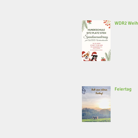
WDR2 Weih
Feiertag