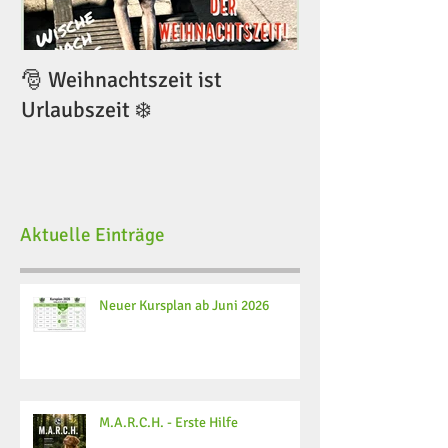
🎅 Weihnachtszeit ist
🎅 Weihnachtsze
Urlaubszeit ❄️
Urlaubszeit ❄️
Aktuelle Einträge
Neuer Kursplan ab Juni 2026
M.A.R.C.H. - Erste Hilfe