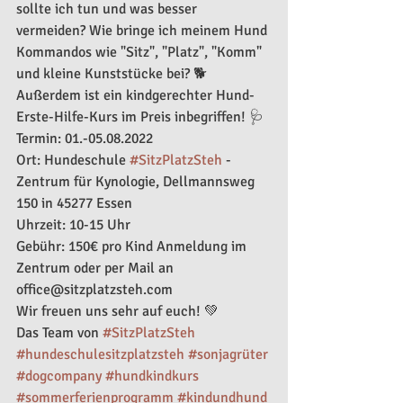
sollte ich tun und was besser 
vermeiden? Wie bringe ich meinem Hund 
Kommandos wie "Sitz", "Platz", "Komm" 
und kleine Kunststücke bei? 🐕 
Außerdem ist ein kindgerechter Hund-
Erste-Hilfe-Kurs im Preis inbegriffen! 🩺 
Termin: 01.-05.08.2022
Ort: Hundeschule 
#SitzPlatzSteh
 - 
Zentrum für Kynologie, Dellmannsweg 
150 in 45277 Essen 
Uhrzeit: 10-15 Uhr 
Gebühr: 150€ pro Kind Anmeldung im 
Zentrum oder per Mail an 
office@sitzplatzsteh.com 
Wir freuen uns sehr auf euch! 💚 
Das Team von 
#SitzPlatzSteh
#hundeschulesitzplatzsteh
#sonjagrüter
#dogcompany
#hundkindkurs
#sommerferienprogramm
#kindundhund