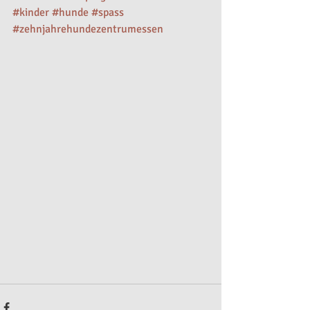
#kinder
#hunde
#spass
#zehnjahrehundezentrumessen