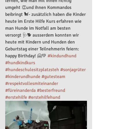
lernen, wie man mit ihnen richtig 
umgeht 👏und ihnen Kommandos 
beibringt 🐩- zusätzlich haben die Kinder 
heute im Erste Hilfe Kurs erfahren wie 
man Hunde im Notfall am besten 
versorgt 🩺🐕 ausserdem konnten wir 
heute mit Kindern und Hunden den 
Geburtstag einer Teilnehmerin feiern: 
happy Birthday! 🤗💚 
#kindundhund
#hundkindkurs
#hundeschulesitzplatzsteh
#sonjagrüter
#kinderundhunde
#gutesteam
#respektvollesmiteinander
#füreinanderda
#besterfreund
#erstehilfe
#erstehilfehund