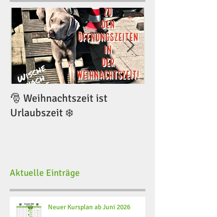
🎅 Weihnachtszeit ist
🎅 Weihnachtsze
Urlaubszeit ❄️
Urlaubszeit ❄️
Aktuelle Einträge
Neuer Kursplan ab Juni 2026