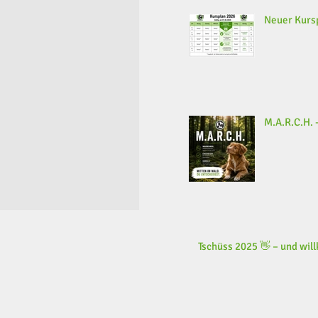
Neuer Kursp
M.A.R.C.H. -
Tschüss 2025 👋 – und wi