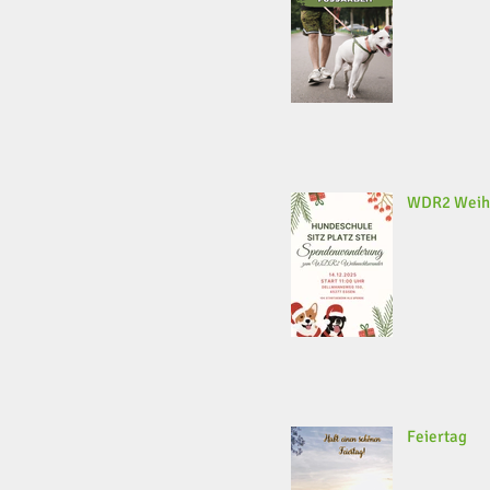
WDR2 Weih
Feiertag