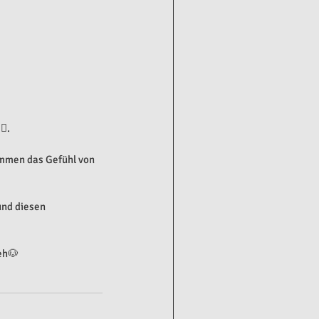
♀️.
ommen das Gefühl von 
und diesen 
eh🐶