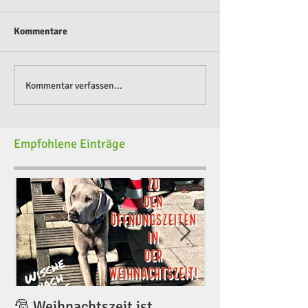
Kommentare
Kommentar verfassen...
Empfohlene Einträge
🎅 Weihnachtszeit ist
🎅 Weihnachtsze