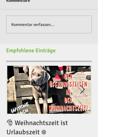
Kommentare
Kommentar verfassen...
Empfohlene Einträge
🎅 Weihnachtszeit ist
🎅 Weihnachtsze
Urlaubszeit ❄️
Urlaubszeit ❄️