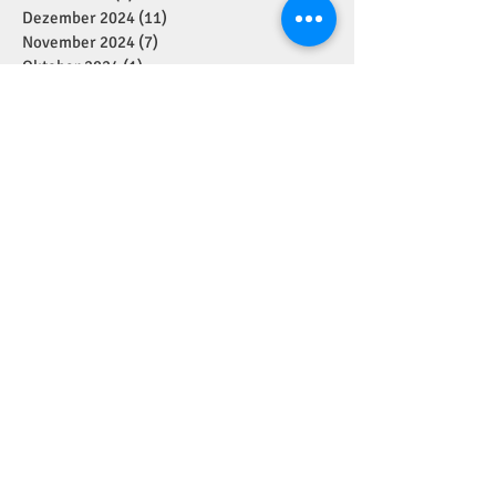
Dezember 2024
(11)
11 Beiträge
November 2024
(7)
7 Beiträge
Oktober 2024
(1)
1 Beitrag
September 2024
(7)
7 Beiträge
August 2024
(1)
1 Beitrag
Juli 2024
(4)
4 Beiträge
Juni 2024
(2)
2 Beiträge
Mai 2024
(5)
5 Beiträge
April 2024
(2)
2 Beiträge
März 2024
(1)
1 Beitrag
Januar 2024
(3)
3 Beiträge
Dezember 2023
(6)
6 Beiträge
November 2023
(7)
7 Beiträge
September 2023
(1)
1 Beitrag
August 2023
(3)
3 Beiträge
Juli 2023
(3)
3 Beiträge
Juni 2023
(5)
5 Beiträge
Mai 2023
(9)
9 Beiträge
April 2023
(14)
14 Beiträge
März 2023
(12)
12 Beiträge