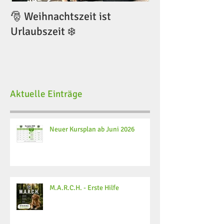
🎅 Weihnachtszeit ist
🎅 Weihnachtsze
Urlaubszeit ❄️
Urlaubszeit ❄️
Aktuelle Einträge
Neuer Kursplan ab Juni 2026
M.A.R.C.H. - Erste Hilfe