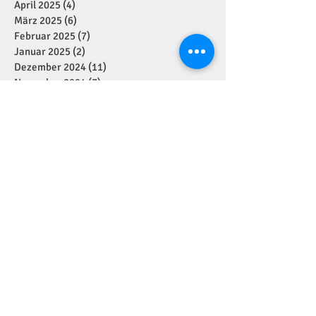
April 2025
(4)
4 Beiträge
März 2025
(6)
6 Beiträge
Februar 2025
(7)
7 Beiträge
Januar 2025
(2)
2 Beiträge
Dezember 2024
(11)
11 Beiträge
November 2024
(7)
7 Beiträge
Oktober 2024
(1)
1 Beitrag
September 2024
(7)
7 Beiträge
August 2024
(1)
1 Beitrag
Juli 2024
(4)
4 Beiträge
Juni 2024
(2)
2 Beiträge
Mai 2024
(5)
5 Beiträge
April 2024
(2)
2 Beiträge
März 2024
(1)
1 Beitrag
Januar 2024
(3)
3 Beiträge
Dezember 2023
(6)
6 Beiträge
November 2023
(7)
7 Beiträge
September 2023
(1)
1 Beitrag
August 2023
(3)
3 Beiträge
Juli 2023
(3)
3 Beiträge
Juni 2023
(5)
5 Beiträge