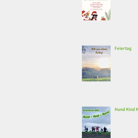
Feiertag
Hund Kind 