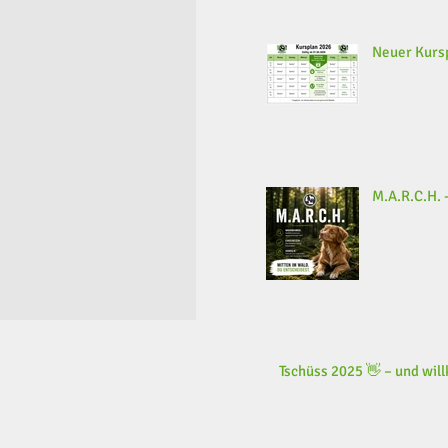
Neuer Kursp
M.A.R.C.H. -
Tschüss 2025 👋 – und wi