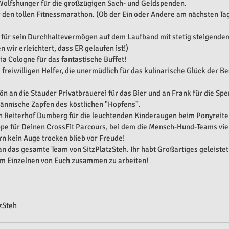
Wolfshunger für die großzügigen Sach- und Geldspenden.
r den tollen Fitnessmarathon. (Ob der Ein oder Andere am nächsten Ta
 für sein Durchhaltevermögen auf dem Laufband mit stetig steigende
 wir erleichtert, dass ER gelaufen ist!)
a Cologne für das fantastische Buffet!
freiwilligen Helfer, die unermüdlich für das kulinarische Glück der Be
n an die Stauder Privatbrauerei für das Bier und an Frank für die Spe
ännische Zapfen des köstlichen "Hopfens".
n Reiterhof Dumberg für die leuchtenden Kinderaugen beim Ponyreite
e für Deinen CrossFit Parcours, bei dem die Mensch-Hund-Teams viel
n kein Auge trocken blieb vor Freude!
n das gesamte Team von SitzPlatzSteh. Ihr habt Großartiges geleistet 
m Einzelnen von Euch zusammen zu arbeiten!
zSteh