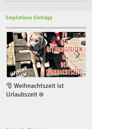
Empfohlene Einträge
🎅 Weihnachtszeit ist
🎅 Weihnachtsze
Urlaubszeit ❄️
Urlaubszeit ❄️