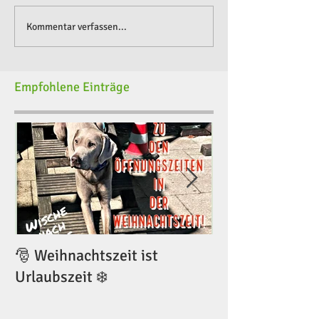
Kommentar verfassen...
Empfohlene Einträge
🎅 Weihnachtszeit ist
🎅 Weihnachtsze
Urlaubszeit ❄️
Urlaubszeit ❄️