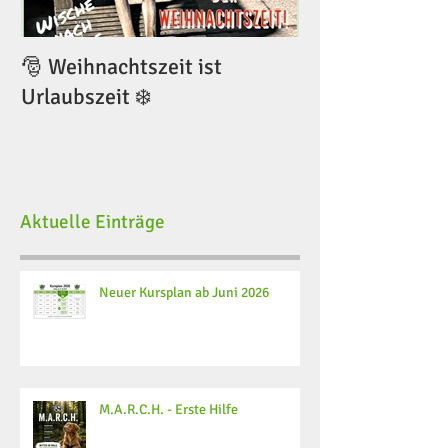
🎅 Weihnachtszeit ist
🎅 Weihnachtsze
Urlaubszeit ❄️
Urlaubszeit ❄️
Aktuelle Einträge
Neuer Kursplan ab Juni 2026
M.A.R.C.H. - Erste Hilfe