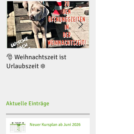
🎅 Weihnachtszeit ist
🎅 Weihnachtsze
Urlaubszeit ❄️
Urlaubszeit ❄️
Aktuelle Einträge
Neuer Kursplan ab Juni 2026