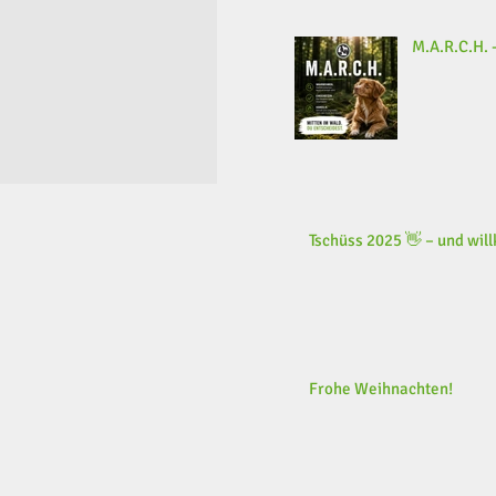
M.A.R.C.H. -
Tschüss 2025 👋 – und wi
Frohe Weihnachten!