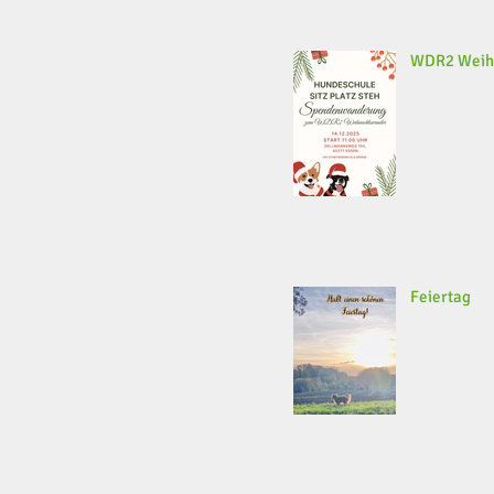
WDR2 Weih
Feiertag