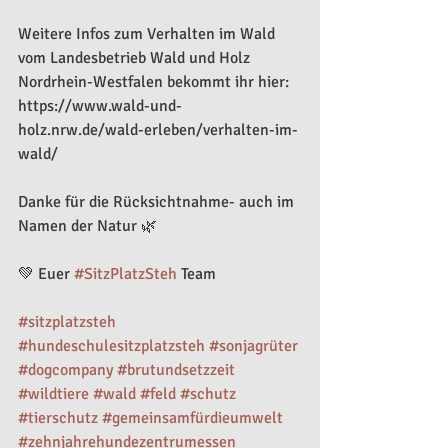
Weitere Infos zum Verhalten im Wald 
vom Landesbetrieb Wald und Holz 
Nordrhein-Westfalen bekommt ihr hier:
https://www.wald-und-
holz.nrw.de/wald-erleben/verhalten-im-
wald/
Danke für die Rücksichtnahme- auch im 
Namen der Natur 🌿
💚 Euer 
#SitzPlatzSteh
 Team
#sitzplatzsteh
#hundeschulesitzplatzsteh
#sonjagrüter
#dogcompany
#brutundsetzzeit
#wildtiere
#wald
#feld
#schutz
#tierschutz
#gemeinsamfürdieumwelt
#zehnjahrehundezentrumessen