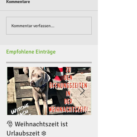
Kommentare
Kommentar verfassen...
Empfohlene Einträge
🎅 Weihnachtszeit ist
🎅 Weihnachtsze
Urlaubszeit ❄️
Urlaubszeit ❄️