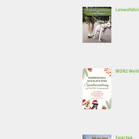
Leinenführi
WDR2 Weih
Feiertag