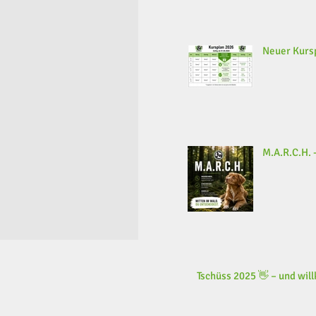
Neuer Kursp
M.A.R.C.H. -
Tschüss 2025 👋 – und wi