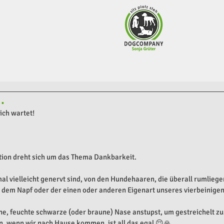
…
ch wartet!
tion dreht sich um das Thema Dankbarkeit.
 vielleicht genervt sind, von den Hundehaaren, die überall rumliege
dem Napf oder der einen oder anderen Eigenart unseres vierbeinige
ne, feuchte schwarze (oder braune) Nase anstupst, um gestreichelt zu
, wenn wir nach Hause kommen, ist all das egal 😌🙏.