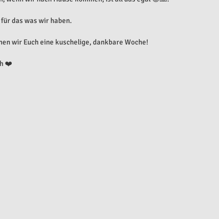
 für das was wir haben.
hen wir Euch eine kuschelige, dankbare Woche!
h ❤️