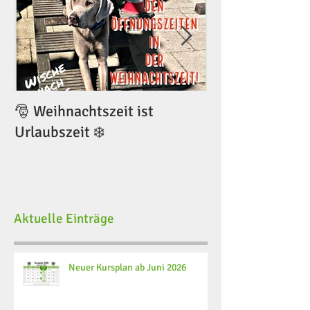
🎅 Weihnachtszeit ist
🎅 Weihnachtsze
Urlaubszeit ❄️
Urlaubszeit ❄️
Aktuelle Einträge
Neuer Kursplan ab Juni 2026