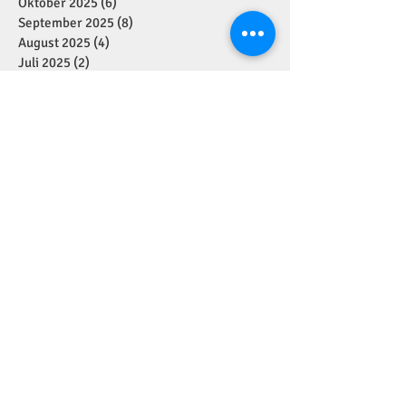
Oktober 2025
(6)
6 Beiträge
September 2025
(8)
8 Beiträge
August 2025
(4)
4 Beiträge
Juli 2025
(2)
2 Beiträge
Juni 2025
(10)
10 Beiträge
Mai 2025
(5)
5 Beiträge
April 2025
(4)
4 Beiträge
März 2025
(6)
6 Beiträge
Februar 2025
(7)
7 Beiträge
Januar 2025
(2)
2 Beiträge
Dezember 2024
(11)
11 Beiträge
November 2024
(7)
7 Beiträge
Oktober 2024
(1)
1 Beitrag
September 2024
(7)
7 Beiträge
August 2024
(1)
1 Beitrag
Juli 2024
(4)
4 Beiträge
Juni 2024
(2)
2 Beiträge
Mai 2024
(5)
5 Beiträge
April 2024
(2)
2 Beiträge
März 2024
(1)
1 Beitrag
Januar 2024
(3)
3 Beiträge