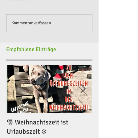
Kommentar verfassen...
Empfohlene Einträge
🎅 Weihnachtszeit ist
🎅 Weihnachtsze
Urlaubszeit ❄️
Urlaubszeit ❄️