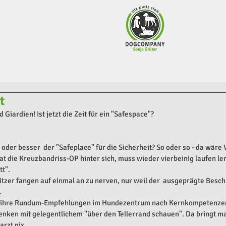
t
 Giardien! Ist jetzt die Zeit für ein "Safespace"?
der besser  der "Safeplace" für die Sicherheit? So oder so - da wäre 
at die Kreuzbandriss-OP hinter sich, muss wieder vierbeinig laufen ler
t". 
zer fangen auf einmal an zu nerven, nur weil der  ausgeprägte Beschü
.
l ihre Rundum-Empfehlungen im Hundezentrum nach Kernkompetenzen.
nken mit gelegentlichem "über den Tellerrand schauen". Da bringt ma
rzt nix... 