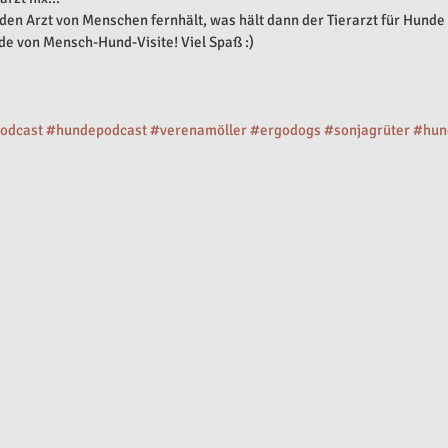
den Arzt von Menschen fernhält, was hält dann der Tierarzt für Hunde 
ode von Mensch-Hund-Visite! Viel Spaß :)
odcast
#hundepodcast
#verenamöller
#ergodogs
#sonjagrüter
#hund