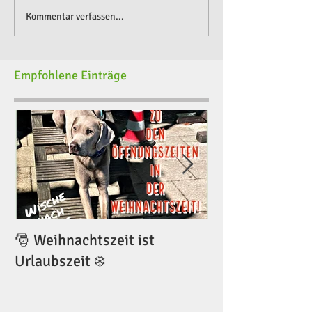
Kommentar verfassen...
Empfohlene Einträge
🎅 Weihnachtszeit ist
🎅 Weihnachtsze
Urlaubszeit ❄️
Urlaubszeit ❄️