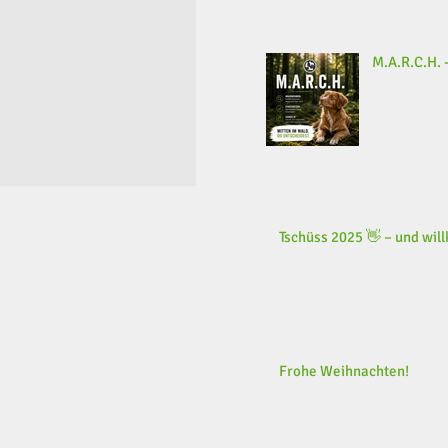
M.A.R.C.H. -
Tschüss 2025 👋 – und wi
Frohe Weihnachten!