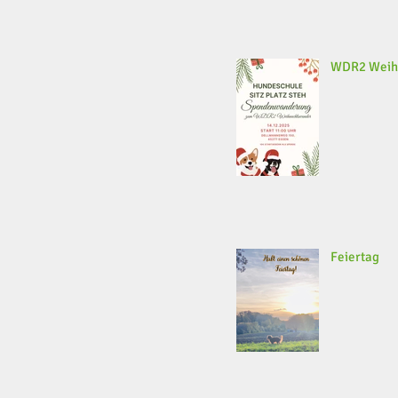
WDR2 Weih
Feiertag