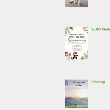
WDR2 Weih
Feiertag