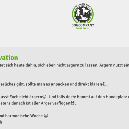
vation
tet sich heute dahin, sich eben nicht ärgern zu lassen. Ärgern nützt 
rliches gibt, sollte man es anpacken und direkt klären💪. 
Lasst Euch nicht ärgern😊. Und falls doch: Kommt auf den Hundeplatz u
tens danach ist aller Ärger verflogen😎.
 und harmonische Woche 😌!
eh