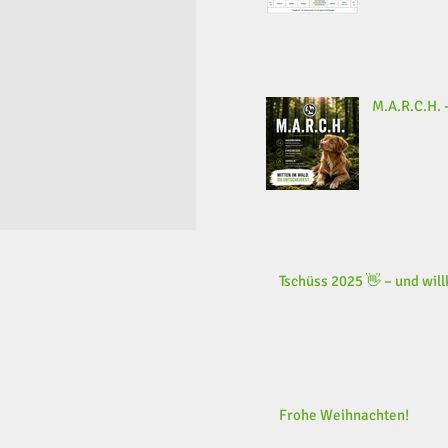
M.A.R.C.H. -
Tschüss 2025 👋 – und wi
Frohe Weihnachten!