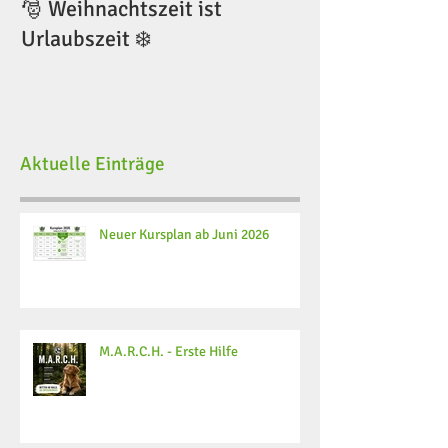
🎅 Weihnachtszeit ist
🎅 Weihnachtsze
Urlaubszeit ❄️
Urlaubszeit ❄️
Aktuelle Einträge
Neuer Kursplan ab Juni 2026
M.A.R.C.H. - Erste Hilfe