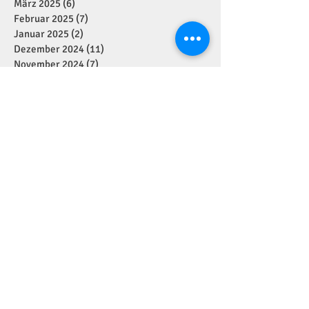
März 2025
(6)
6 Beiträge
Februar 2025
(7)
7 Beiträge
Januar 2025
(2)
2 Beiträge
Dezember 2024
(11)
11 Beiträge
November 2024
(7)
7 Beiträge
Oktober 2024
(1)
1 Beitrag
September 2024
(7)
7 Beiträge
August 2024
(1)
1 Beitrag
Juli 2024
(4)
4 Beiträge
Juni 2024
(2)
2 Beiträge
Mai 2024
(5)
5 Beiträge
April 2024
(2)
2 Beiträge
März 2024
(1)
1 Beitrag
Januar 2024
(3)
3 Beiträge
Dezember 2023
(6)
6 Beiträge
November 2023
(7)
7 Beiträge
September 2023
(1)
1 Beitrag
August 2023
(3)
3 Beiträge
Juli 2023
(3)
3 Beiträge
Juni 2023
(5)
5 Beiträge
Mai 2023
(9)
9 Beiträge