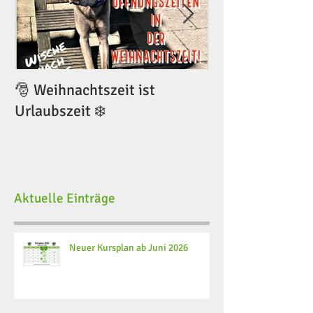
🎅 Weihnachtszeit ist
🎅 Weihnachtsze
Urlaubszeit ❄️
Urlaubszeit ❄️
Aktuelle Einträge
Neuer Kursplan ab Juni 2026