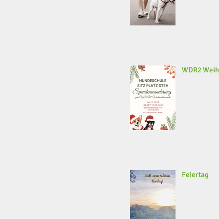
WDR2 Weih
Feiertag