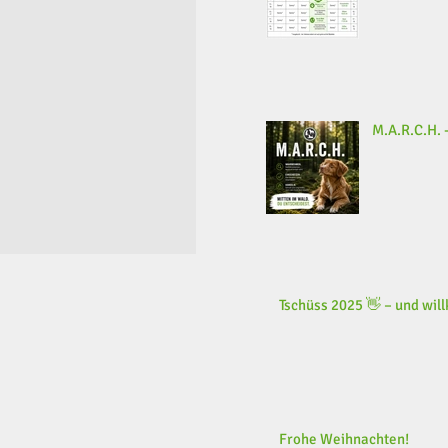
M.A.R.C.H. -
Tschüss 2025 👋 – und wi
Frohe Weihnachten!