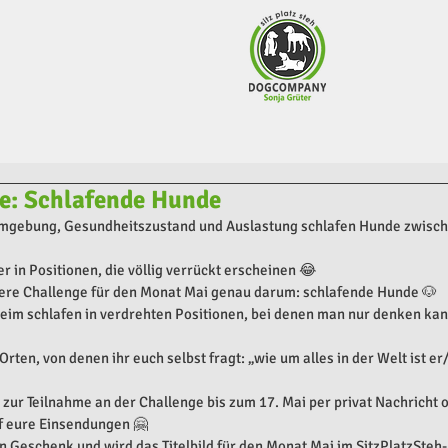
e: Schlafende Hunde
 Umgebung, Gesundheitszustand und Auslastung schlafen Hunde zwisch
 in Positionen, die völlig verrückt erscheinen 😂
sere Challenge für den Monat Mai genau darum: schlafende Hunde 🐶
eim schlafen in verdrehten Positionen, bei denen man nur denken kan
rten, von denen ihr euch selbst fragt: „wie um alles in der Welt ist er
r zur Teilnahme an der Challenge bis zum 17. Mai per privat Nachricht
f eure Einsendungen 🤗
n Geschenk und wird das Titelbild für den Monat Mai im SitzPlatzSte