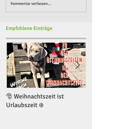
Kommentar verfassen...
Empfohlene Einträge
🎅 Weihnachtszeit ist
🎅 Weihnachtsze
Urlaubszeit ❄️
Urlaubszeit ❄️