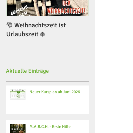
🎅 Weihnachtszeit ist
🎅 Weihnachtsze
Urlaubszeit ❄️
Urlaubszeit ❄️
Aktuelle Einträge
Neuer Kursplan ab Juni 2026
M.A.R.C.H. - Erste Hilfe