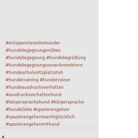
#entspanntesmiteinander
#hundebegegnungenüben
#hundebegegnung
#hundebegrüßung
#hundebegegnungsouveränmeistern
#hundeschulesitzplatzsteh
#hundetraining
#hundetrainer
#hundeausdrucksverhalten
#ausdrucksverhaltenhund
#körpersprachehund
#körpersprache
#hundeliebe
#spazierengehen
#spazierengehenmachtglücklich
#spazierengehenmithund