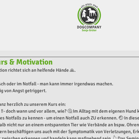
urs & Motivation
ion richtet sich an helfende Hände 🙏.
isch oder im Notfall - man kann immer irgendwas machen.
fig von Angst getriggert.
nz herzlich zu unserem Kurs ein:
d ‼️- doch wann und vor allem, wie? 🤔 Im Alltag mit dem eigenen Hund 
es Notfalls zu kennen - um einen Notfall auch ZU erkennen. 🤕 In diese
lb nicht nur an einem entspannten Tier wie Verbände an bspw. Ohren
ern beschäftigen uns auch mit der Symptomatik von Verletzungen, Er
it zwischen erkennen und handeln kann maßgebend sein. 👆 Das Semina