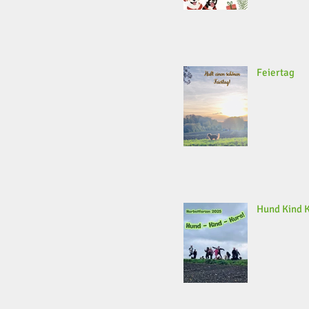
Feiertag
Hund Kind 