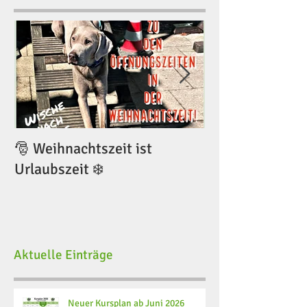
🎅 Weihnachtszeit ist
🎅 Weihnachtsze
Urlaubszeit ❄️
Urlaubszeit ❄️
Aktuelle Einträge
Neuer Kursplan ab Juni 2026