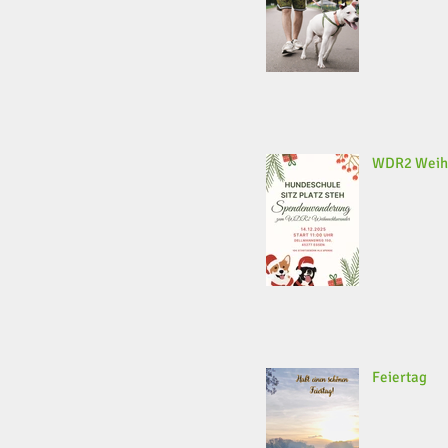
WDR2 Weih
Feiertag