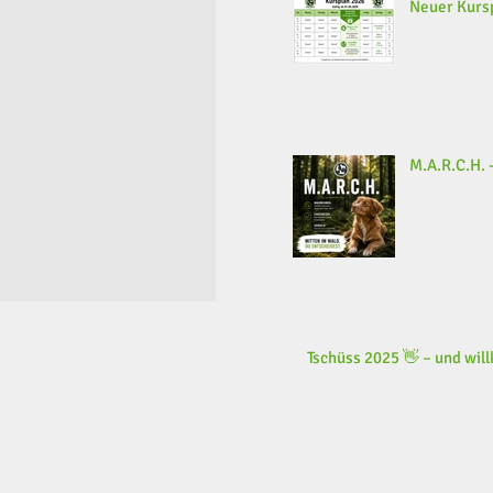
Neuer Kursp
M.A.R.C.H. -
Tschüss 2025 👋 – und wi