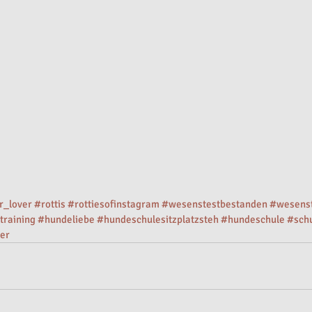
r_lover
#rottis
#rottiesofinstagram
#wesenstestbestanden
#wesens
training
#hundeliebe
#hundeschulesitzplatzsteh
#hundeschule
#sch
er