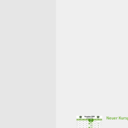
Neuer Kursp