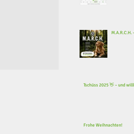
M.A.R.C.H. -
Tschüss 2025 👋 – und wi
Frohe Weihnachten!