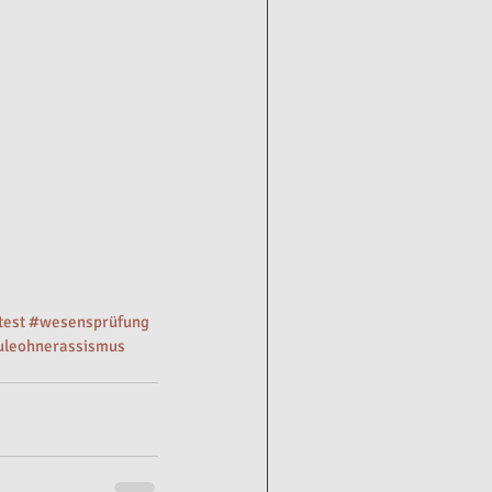
test
#wesensprüfung
uleohnerassismus