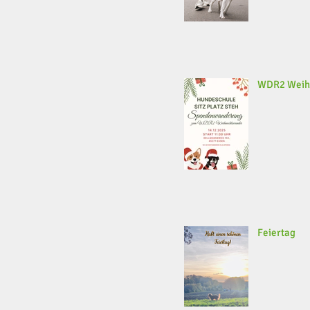
WDR2 Weih
Feiertag