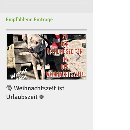
Empfohlene Einträge
🎅 Weihnachtszeit ist
🎅 Weihnachtsze
Urlaubszeit ❄️
Urlaubszeit ❄️