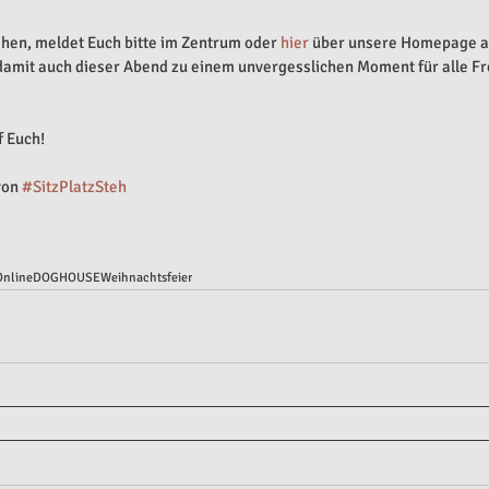
ehen, meldet Euch bitte im Zentrum oder 
hier
 über unsere Homepage an
damit auch dieser Abend zu einem unvergesslichen Moment für alle F
f Euch!
von 
#SitzPlatzSteh
Online
DOGHOUSE
Weihnachtsfeier