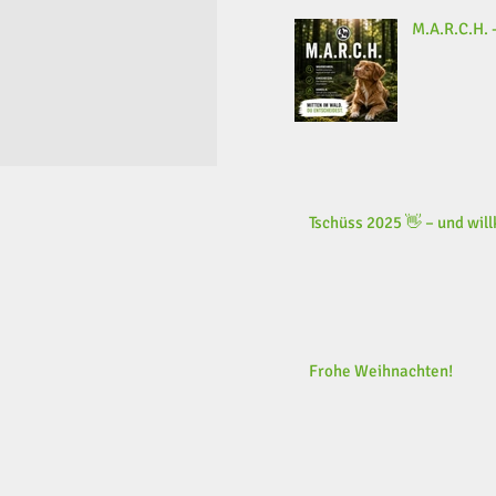
M.A.R.C.H. -
Tschüss 2025 👋 – und wi
Frohe Weihnachten!