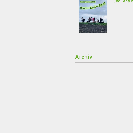
Hund Kind 
Archiv