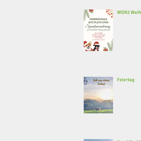
WDR2 Weih
Feiertag