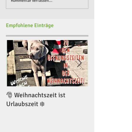
Kommentar verfassen...
Empfohlene Einträge
🎅 Weihnachtszeit ist
🎅 Weihnachtsze
Urlaubszeit ❄️
Urlaubszeit ❄️