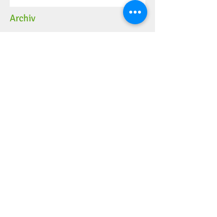
Archiv
Mai 2026
(2)
2 Beiträge
Dezember 2025
(4)
4 Beiträge
November 2025
(2)
2 Beiträge
Oktober 2025
(6)
6 Beiträge
September 2025
(8)
8 Beiträge
August 2025
(4)
4 Beiträge
Juli 2025
(2)
2 Beiträge
Juni 2025
(10)
10 Beiträge
Mai 2025
(5)
5 Beiträge
April 2025
(4)
4 Beiträge
März 2025
(6)
6 Beiträge
Februar 2025
(7)
7 Beiträge
Januar 2025
(2)
2 Beiträge
Dezember 2024
(11)
11 Beiträge
November 2024
(7)
7 Beiträge
Oktober 2024
(1)
1 Beitrag