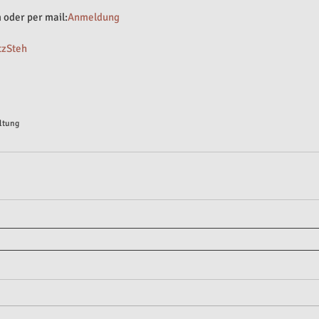
oder per mail:
Anmeldung
tzSteh
ltung