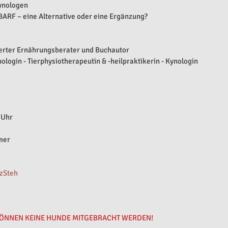
Kynologen
BARF – eine Alternative oder eine Ergänzung?
ierter Ernährungsberater und Buchautor
ologin - Tierphysiotherapeutin & -heilpraktikerin - Kynologin
 Uhr
mer​
tzSteh
KÖNNEN KEINE HUNDE MITGEBRACHT WERDEN! 