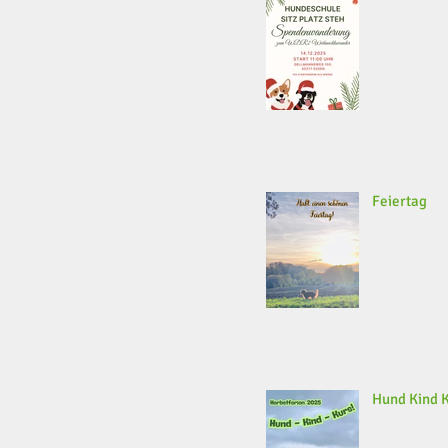
Feiertag
Hund Kind 