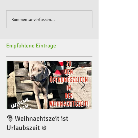
Kommentar verfassen...
Empfohlene Einträge
🎅 Weihnachtszeit ist
🎅 Weihnachtsze
Urlaubszeit ❄️
Urlaubszeit ❄️