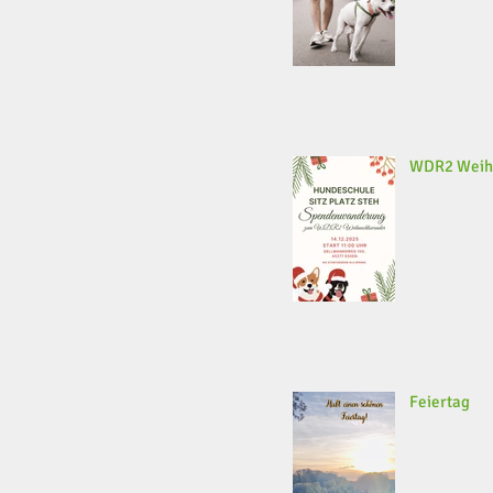
WDR2 Weih
Feiertag