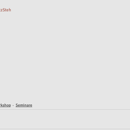
tzSteh
rkshop
Seminare