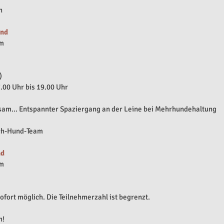
​
end
um
)
.00 Uhr bis 19.00 Uhr​
sam... Entspannter Spaziergang an der Leine bei Mehrhundehaltung
sch-Hund-Team
nd
um
fort möglich. Die Teilnehmerzahl ist begrenzt.
h!