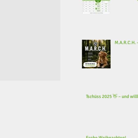
M.A.R.C.H. -
Tschüss 2025 👋 – und wi
Frohe Weihnachten!