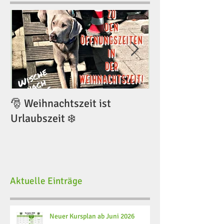
🎅 Weihnachtszeit ist
🎅 Weihnachtsze
Urlaubszeit ❄️
Urlaubszeit ❄️
Aktuelle Einträge
Neuer Kursplan ab Juni 2026