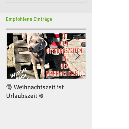
Empfohlene Einträge
🎅 Weihnachtszeit ist
🎅 Weihnachtsze
Urlaubszeit ❄️
Urlaubszeit ❄️