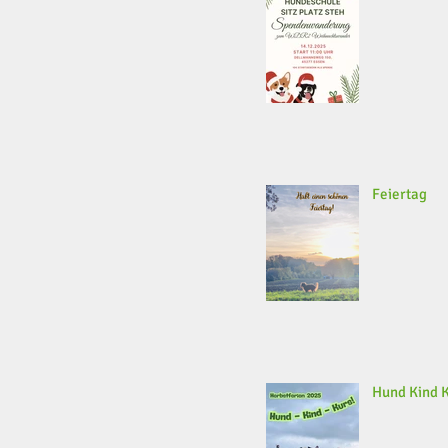
Feiertag
Hund Kind 