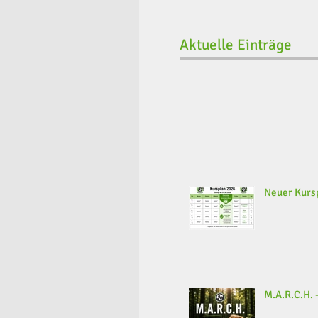
Aktuelle Einträge
Neuer Kursp
M.A.R.C.H. -