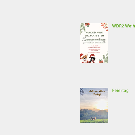
WDR2 Weih
Feiertag