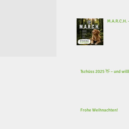
M.A.R.C.H. -
Tschüss 2025 👋 – und wi
Frohe Weihnachten!