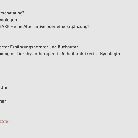
erscheinung?
Kynologen
BARF – eine Alternative oder eine Ergänzung?
ierter Ernährungsberater und Buchautor
ologin - Tierphysiotherapeutin & -heilpraktikerin - Kynologin
 Uhr
mer​
tzSteh