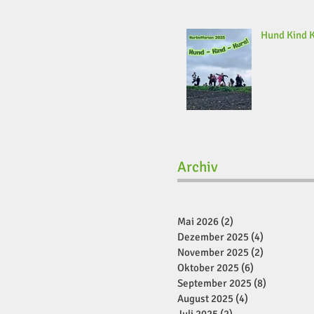
Hund Kind 
Archiv
Mai 2026
(2)
2 Beiträge
Dezember 2025
(4)
4 Beiträge
November 2025
(2)
2 Beiträge
Oktober 2025
(6)
6 Beiträge
September 2025
(8)
8 Beiträge
August 2025
(4)
4 Beiträge