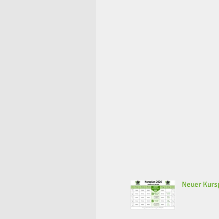
Neuer Kursp